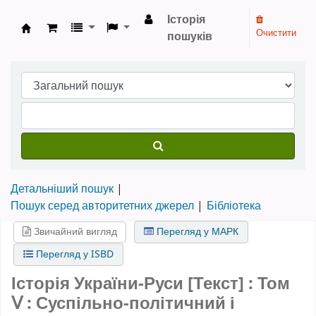
Історія
Очистити
пошуків
Бібліотека НТШ › Електронний каталог
Детальніший пошук
Пошук серед авторитетних джерел
Бібліотека
Звичайний вигляд
Перегляд у МАРК
Перегляд у ISBD
Історія України-Руси [Текст] : Том
Ⅴ : Суспільно-політичний і