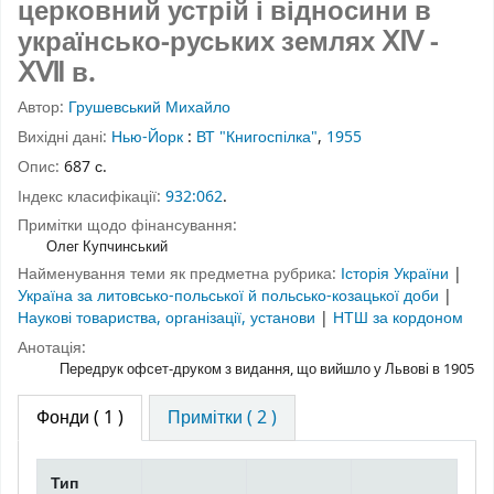
церковний устрій і відносини в
українсько-руських землях ⅩⅣ -
ⅩⅦ в.
Автор:
Грушевський Михайло
Вихідні дані:
Нью-Йорк
:
ВТ "Книгоспілка"
,
1955
Опис:
687 с.
Індекс класифікації:
932:062
.
Примітки щодо фінансування:
Олег Купчинський
Найменування теми як предметна рубрика:
Історія України
|
Україна за литовсько-польської й польсько-козацької доби
|
Наукові товариства, організації, установи
|
НТШ за кордоном
Анотація:
Передрук офсет-друком з видання, що вийшло у Львові в 1905
Фонди
( 1 )
Примітки ( 2 )
Тип