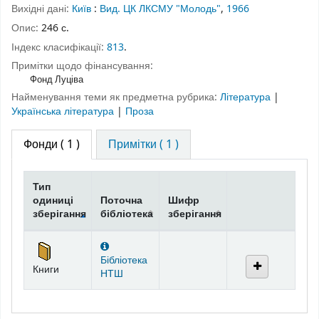
Вихідні дані:
Київ
:
Вид. ЦК ЛКСМУ "Молодь"
,
1966
Опис:
246 с.
Індекс класифікації:
813
.
Примітки щодо фінансування:
Фонд Луціва
Найменування теми як предметна рубрика:
Література
|
Українська література
|
Проза
Фонди
( 1 )
Примітки ( 1 )
Тип
одиниці
Поточна
Шифр
зберігання
бібліотека
зберігання
Фонди
Бібліотека
Книги
НТШ