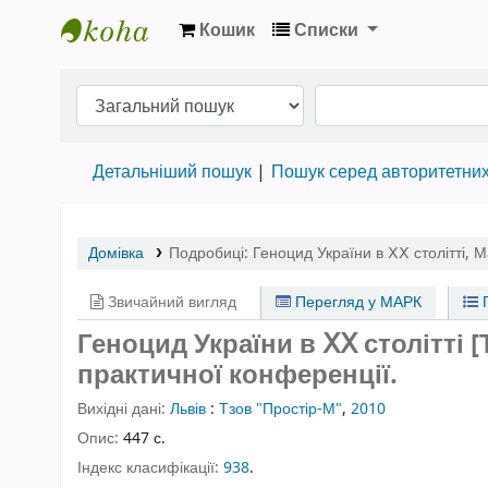
Кошик
Списки
Бібліотека НТШ › Електронний каталог
Детальніший пошук
Пошук серед авторитетни
Домівка
Подробиці:
Геноцид України в ⅩⅩ столітті
,
М
Звичайний вигляд
Перегляд у МАРК
П
Геноцид України в ⅩⅩ столітті [
практичної конференції.
Вихідні дані:
Львів
:
Тзов "Простір-М"
,
2010
Опис:
447 с.
Індекс класифікації:
938
.