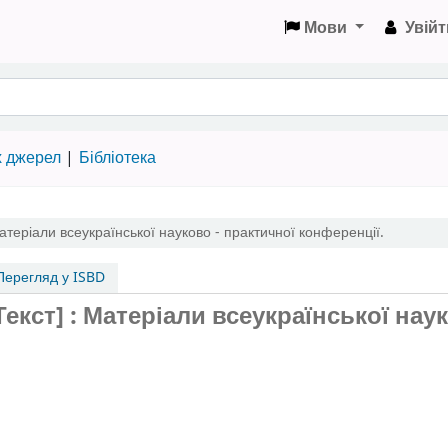
Мови
Увійт
х джерел
Бібліотека
атеріали всеукраїнської науково - практичної конференції.
ерегляд у ISBD
Текст] : Матеріали всеукраїнської наук