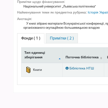
Примітки щодо фінансування:
Національний університет „Львівська політехніка“
Найменування теми як предметна рубрика:
Історія Укра
Анотація:
У книзі зібрано матеріали Всеукраїнської конференції, при
організованого окупаційною большевицькою владою
Фонди
( 1 )
Примітки ( 2 )
Тип одиниці
зберігання
Поточна бібліотека
Фонди
Бібліотека НТШ
Книги