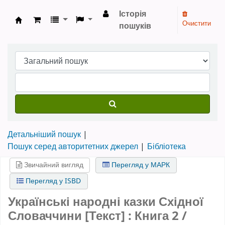
Історія
Очистити
пошуків
Бібліотека НТШ › Електронний каталог
Детальніший пошук
Пошук серед авторитетних джерел
Бібліотека
Звичайний вигляд
Перегляд у МАРК
Перегляд у ISBD
Українські народні казки Східної
Словаччини [Текст] : Книга 2 /