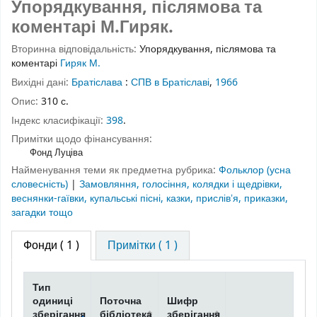
Упорядкування, післямова та
коментарі М.Гиряк.
Вторинна відповідальність:
Упорядкування, післямова та
коментарі
Гиряк М.
Вихідні дані:
Братіслава
:
СПВ в Братіславі
,
1966
Опис:
310 с.
Індекс класифікації:
398
.
Примітки щодо фінансування:
Фонд Луціва
Найменування теми як предметна рубрика:
Фольклор (усна
словесність)
|
Замовляння, голосіння, колядки і щедрівки,
веснянки-гаївки, купальські пісні, казки, прислівʼя, приказки,
загадки тощо
Фонди
( 1 )
Примітки ( 1 )
Тип
одиниці
Поточна
Шифр
зберігання
бібліотека
зберігання