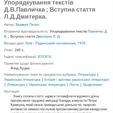
Упорядкування текстів
Д.В.Павличка ; Вступна стаття
Л.Д.Дмитерка.
Автор:
Кравчук Петро
Вторинна відповідальність:
Упорядкування текстів
Павличко Д.
В.
;
Вступна стаття
Дмитерка Л. Д.
Вихідні дані:
Київ
:
Радянський письменник
,
1976
Опис:
245 с.
Індекс класифікації:
810:816
.
Примітки щодо фінансування:
Фонд Луціва
Найменування теми як предметна рубрика:
Література
|
Українська література
|
Історія і критика української літератури
|
Література
|
Українська література
|
Листи
|
Щоденники
Анотація:
Книгу склали статті, нариси та памфлети відомого діяча
прогресивної трудової еміграції Канади, комуніста Петра
Кравчука, який своєю громадською діяльністю, творчою
активністю немало послужив прогресивному рухові канадських