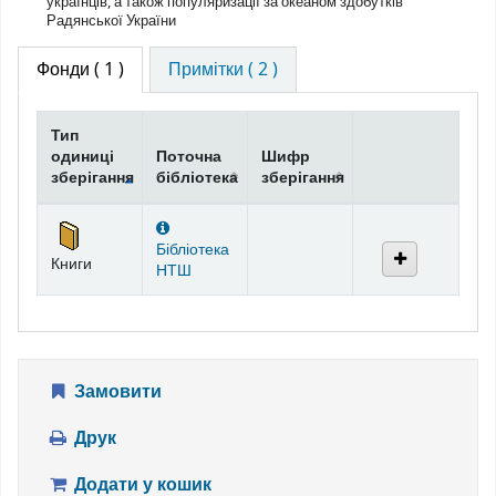
українців, а також популяризації за океаном здобутків
Радянської України
Фонди
( 1 )
Примітки ( 2 )
Тип
одиниці
Поточна
Шифр
зберігання
бібліотека
зберігання
Фонди
Бібліотека
Книги
НТШ
Замовити
Друк
Додати у кошик