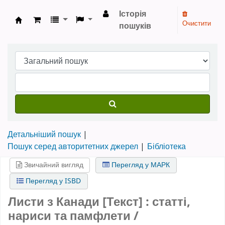
Історія
Очистити
пошуків
Бібліотека НТШ › Електронний каталог
Детальніший пошук
Пошук серед авторитетних джерел
Бібліотека
Звичайний вигляд
Перегляд у МАРК
Перегляд у ISBD
Листи з Канади [Текст] : статті,
нариси та памфлети /