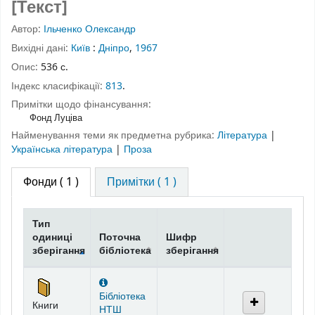
[Текст]
Автор:
Ільченко Олександр
Вихідні дані:
Київ
:
Дніпро
,
1967
Опис:
536 с.
Індекс класифікації:
813
.
Примітки щодо фінансування:
Фонд Луціва
Найменування теми як предметна рубрика:
Література
|
Українська література
|
Проза
Фонди
( 1 )
Примітки ( 1 )
Тип
одиниці
Поточна
Шифр
зберігання
бібліотека
зберігання
Фонди
Бібліотека
Книги
НТШ