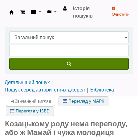
Історія
Очистити
пошуків
Бібліотека НТШ › Електронний каталог
Детальніший пошук
Пошук серед авторитетних джерел
Бібліотека
Звичайний вигляд
Перегляд у МАРК
Перегляд у ISBD
Козацькому роду нема переводу,
або ж Мамай і чужа молодиця