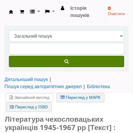
Історія
Очистити
пошуків
Бібліотека НТШ › Електронний каталог
Детальніший пошук
Пошук серед авторитетних джерел
Бібліотека
Звичайний вигляд
Перегляд у МАРК
Перегляд у ISBD
Література чехословацьких
українців 1945-1967 рр [Текст] :