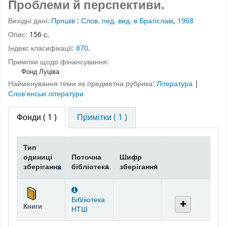
Проблеми й перспективи.
Вихідні дані:
Пряшів
:
Слов. пед. вид. в Братіславі
,
1968
Опис:
156 с.
Індекс класифікації:
870
.
Примітки щодо фінансування:
Фонд Луціва
Найменування теми як предметна рубрика:
Література
|
Словʼянські літератури
Фонди
( 1 )
Примітки ( 1 )
Тип
одиниці
Поточна
Шифр
зберігання
бібліотека
зберігання
Фонди
Бібліотека
Книги
НТШ