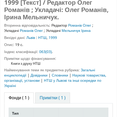
1999 [Текст] / Редактор Олег
Романів ; Укладачі: Олег Романів,
Ірина Мельничук.
Вторинна відповідальність:
Редактор
Романів Олег
;
Укладачі
Романів Олег
;
Укладачі
Мельничук Ірина
Вихідні дані:
Львів
:
НТШ
,
1999
Опис:
19 с.
Індекс класифікації:
063(03)
.
Примітки щодо фінансування:
Книги з друку НТШ
Найменування теми як предметна рубрика:
Загальні
енциклопедії
|
Довідники
|
Словники
|
Наукові товариства,
організації, установи
|
НТШ у Львові та інші осередки по
Україні
Фонди
( 1 )
Примітки ( 1 )
Тип