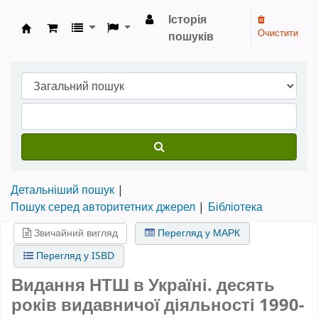
Історія
Очистити
пошуків
Бібліотека НТШ › Електронний каталог
Детальніший пошук
Пошук серед авторитетних джерел
Бібліотека
Звичайний вигляд
Перегляд у МАРК
Перегляд у ISBD
Видання НТШ в Україні. десять
років видавничої діяльності 1990-