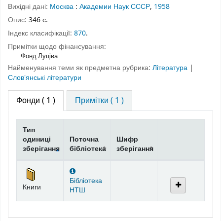
Вихідні дані:
Москва
:
Академии Наук СССР
,
1958
Опис:
346 с.
Індекс класифікації:
870
.
Примітки щодо фінансування:
Фонд Луціва
Найменування теми як предметна рубрика:
Література
|
Словʼянські літератури
Фонди
( 1 )
Примітки ( 1 )
Тип
одиниці
Поточна
Шифр
зберігання
бібліотека
зберігання
Фонди
Бібліотека
Книги
НТШ