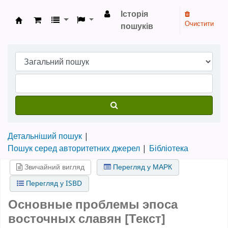
Історія
Очистити
пошуків
Бібліотека НТШ › Електронний каталог
Детальніший пошук
Пошук серед авторитетних джерел
Бібліотека
Звичайний вигляд
Перегляд у МАРК
Перегляд у ISBD
Основные проблемы эпоса
восточных славян [Текст]