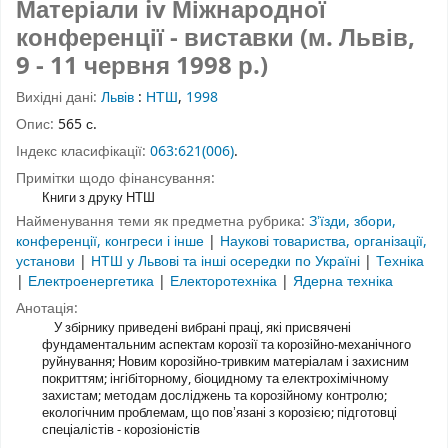
Матеріали iv Міжнародної
конференції - виставки (м. Львів,
9 - 11 червня 1998 р.)
Вихідні дані:
Львів
:
НТШ
,
1998
Опис:
565 с.
Індекс класифікації:
063:621(006)
.
Примітки щодо фінансування:
Книги з друку НТШ
Найменування теми як предметна рубрика:
Зʼїзди, збори,
конференції, конгреси і інше
|
Наукові товариства, організації,
установи
|
НТШ у Львові та інші осередки по Україні
|
Техніка
|
Електроенергетика
|
Електоротехніка
|
Ядерна техніка
Анотація:
У збірнику приведені вибрані праці, які присвячені
фундаментальним аспектам корозії та корозійно-механічного
руйнування; Новим корозійно-тривким матеріалам і захисним
покриттям; інгібіторному, біоцидному та електрохімічному
захистам; методам досліджень та корозійному контролю;
екологічним проблемам, що повʼязані з корозією; підготовці
спеціалістів - корозіоністів