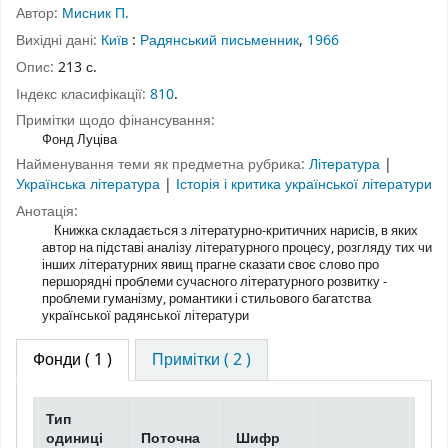
Автор:
Мисник П.
Вихідні дані:
Київ
:
Радянський письменник
,
1966
Опис:
213 с.
Індекс класифікації:
810
.
Примітки щодо фінансування:
Фонд Луціва
Найменування теми як предметна рубрика:
Література
|
Українська література
|
Історія і критика української літератури
Анотація:
Книжка складається з літературно-критичних нарисів, в яких
автор на підставі аналізу літературного процесу, розгляду тих чи
інших літературних явищ прагне сказати своє слово про
першорядні проблеми сучасного літературного розвитку -
проблеми гуманізму, романтики і стильового багатства
української радянської літератури
Фонди
( 1 )
Примітки ( 2 )
Тип
одиниці
Поточна
Шифр