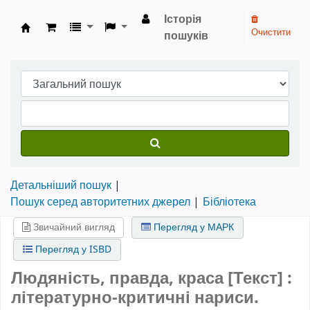
Історія
Очистити
пошуків
Бібліотека НТШ › Електронний каталог
Детальніший пошук
Пошук серед авторитетних джерел
Бібліотека
Звичайний вигляд
Перегляд у МАРК
Перегляд у ISBD
Людяність, правда, краса [Текст] :
літературно-критичні нариси.