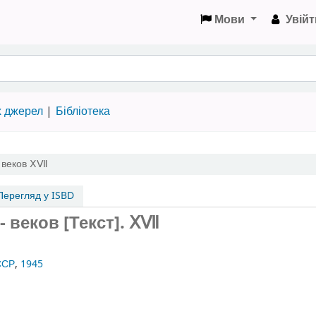
Мови
Увійт
х джерел
Бібліотека
 веков
ⅩⅦ
ерегляд у ISBD
- веков [Текст].
ⅩⅦ
ССР
,
1945