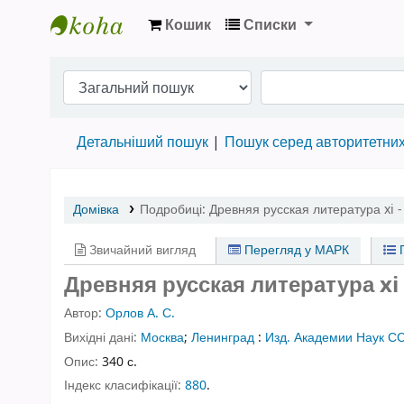
Кошик
Списки
Бібліотека НТШ › Електронний каталог
Детальніший пошук
Пошук серед авторитетни
Домівка
Подробиці:
Древняя русская литература xi -
Звичайний вигляд
Перегляд у МАРК
П
Древняя русская литература xi 
Автор:
Орлов А. С.
Вихідні дані:
Москва
;
Ленинград
:
Изд. Академии Наук С
Опис:
340 с.
Індекс класифікації:
880
.