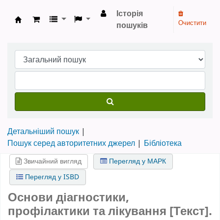
Історія
Очистити
пошуків
Бібліотека НТШ › Електронний каталог
Детальніший пошук
Пошук серед авторитетних джерел
Бібліотека
Звичайний вигляд
Перегляд у МАРК
Перегляд у ISBD
Основи діагностики,
профілактики та лікування [Текст].