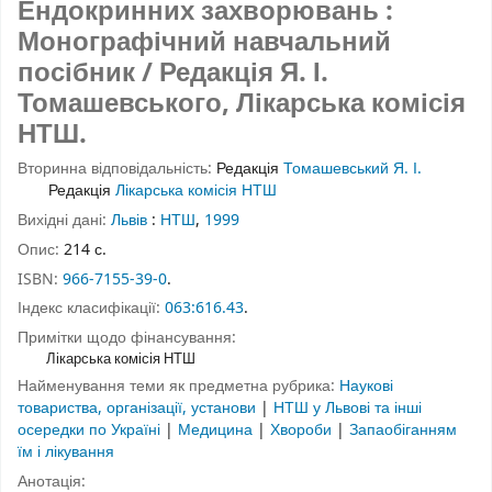
Ендокринних захворювань :
Монографічний навчальний
посібник / Редакція Я. І.
Томашевського, Лікарська комісія
НТШ.
Вторинна відповідальність:
Редакція
Томашевський Я. І.
Редакція
Лікарська комісія НТШ
Вихідні дані:
Львів
:
НТШ
,
1999
Опис:
214 с.
ISBN:
966-7155-39-0
.
Індекс класифікації:
063:616.43
.
Примітки щодо фінансування:
Лікарська комісія НТШ
Найменування теми як предметна рубрика:
Наукові
товариства, організації, установи
|
НТШ у Львові та інші
осередки по Україні
|
Медицина
|
Хвороби
|
Запаобіганням
їм і лікування
Анотація: