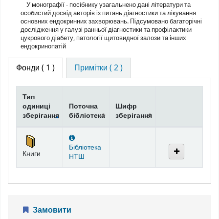
У монографії - посібнику узагальнено дані літератури та
особистий досвід авторів із питань діагностики та лікування
основних ендокринних захворювань. Підсумовано багаторічні
дослідження у галузі ранньої діагностики та профілактики
цукрового діабету, патології щитовидної залози та інших
ендокринопатій
Фонди
( 1 )
Примітки ( 2 )
Тип
одиниці
Поточна
Шифр
зберігання
бібліотека
зберігання
Фонди
Бібліотека
Книги
НТШ
Замовити