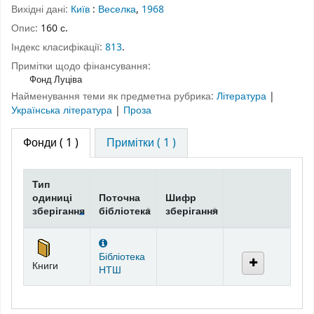
Вихідні дані:
Київ
:
Веселка
,
1968
Опис:
160 с.
Індекс класифікації:
813
.
Примітки щодо фінансування:
Фонд Луціва
Найменування теми як предметна рубрика:
Література
|
Українська література
|
Проза
Фонди
( 1 )
Примітки ( 1 )
Тип
одиниці
Поточна
Шифр
зберігання
бібліотека
зберігання
Фонди
Бібліотека
Книги
НТШ