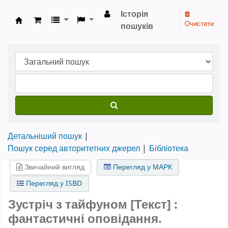
Історія
Очистити
пошуків
Бібліотека НТШ › Електронний каталог
Детальніший пошук
Пошук серед авторитетних джерел
Бібліотека
Звичайний вигляд
Перегляд у МАРК
Перегляд у ISBD
Зустріч з тайфуном [Текст] :
фантастичні оповідання.