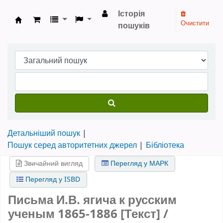
Історія
Очистити
пошуків
Бібліотека НТШ › Електронний каталог
Детальніший пошук
Пошук серед авторитетних джерел
Бібліотека
Звичайний вигляд
Перегляд у МАРК
Перегляд у ISBD
Письма И.В. ягича к русским
ученым 1865-1886 [Текст] /