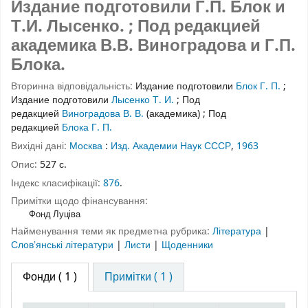
Издание подготовили Г.П. Блок и
Т.И. Лысенко. ; Под редакцией
академика В.В. Виноградова и Г.П.
Блока.
Вторинна відповідальність:
Издание подготовили
Блок Г. П.
;
Издание подготовили
Лысенко Т. И.
;
Под
редакцией
Виноградова В. В.
(академика)
;
Под
редакцией
Блока Г. П.
Вихідні дані:
Москва
:
Изд. Академии Наук СССР
,
1963
Опис:
527 с.
Індекс класифікації:
876
.
Примітки щодо фінансування:
Фонд Луціва
Найменування теми як предметна рубрика:
Література
|
Словʼянські літератури
|
Листи
|
Щоденники
Фонди
( 1 )
Примітки ( 1 )