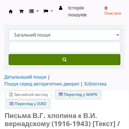
Історія
Очистити
пошуків
Бібліотека НТШ › Електронний каталог
Детальніший пошук
Пошук серед авторитетних джерел
Бібліотека
Звичайний вигляд
Перегляд у МАРК
Перегляд у ISBD
Письма В.Г. хлопина к В.И.
вернадскому (1916-1943) [Текст] /