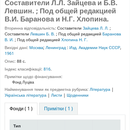
Составители Л.Л. Зайцева и Б.В.
Левшин. ; Под общей редакцией
В.И. Баранова и Н.Г. Хлопина.
Вторинна відповідальність:
Составители
Зайцева Л. Л.
;
Составители
Левшин Б. В.
;
Под общей редакцией
Баранова
В. И.
;
Под общей редакцией
Хлопина Н. Г.
Вихідні дані:
Москва
;
Ленинград
:
Изд. Академии Наук СССР
,
1961
Опис:
88 с.
Індекс класифікації:
816
.
Примітки щодо фінансування:
Фонд Луціва
Найменування теми як предметна рубрика:
Література
|
Українська література
|
Листи
|
Щоденники
Фонди
( 1 )
Примітки ( 1 )
Тип