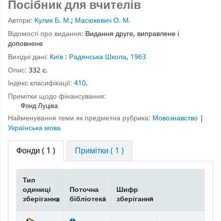
Посібник для вчителів
Автори:
Кулик Б. М.
;
Масюкевич О. М.
Відомості про видання:
Видання друге, виправлене і
доповнене
Вихідні дані:
Київ
:
Радянська Школа
,
1963
Опис:
332 с.
Індекс класифікації:
410
.
Примітки щодо фінансування:
Фонд Луціва
Найменування теми як предметна рубрика:
Мовознавство
|
Українська мова
Фонди
( 1 )
Примітки ( 1 )
Тип
одиниці
Поточна
Шифр
зберігання
бібліотека
зберігання
Фонди