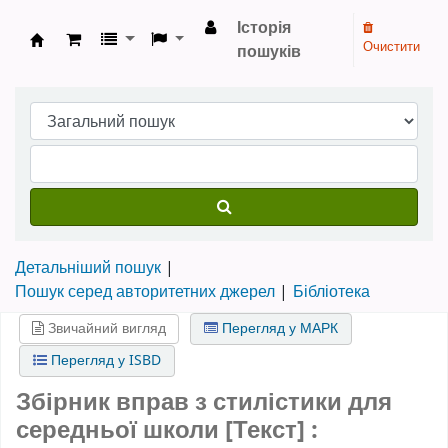
Історія
Очистити
пошуків
Бібліотека НТШ › Електронний каталог
Детальніший пошук
Пошук серед авторитетних джерел
Бібліотека
Звичайний вигляд
Перегляд у МАРК
Перегляд у ISBD
Збірник вправ з стилістики для
середньої школи [Текст] :