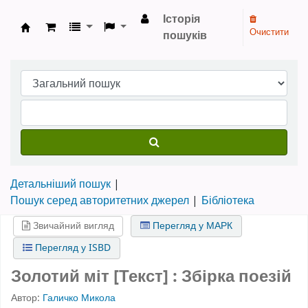
Історія
Очистити
пошуків
Бібліотека НТШ › Електронний каталог
Детальніший пошук
Пошук серед авторитетних джерел
Бібліотека
Звичайний вигляд
Перегляд у МАРК
Перегляд у ISBD
Золотий міт [Текст] : Збірка поезій
Автор:
Галичко Микола