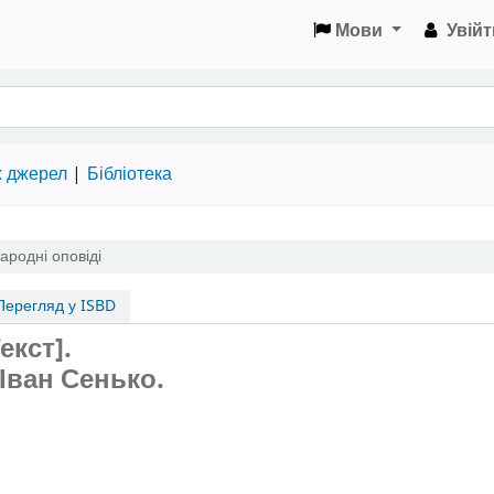
Мови
Увійт
х джерел
Бібліотека
ародні оповіді
ерегляд у ISBD
екст].
Іван Сенько.