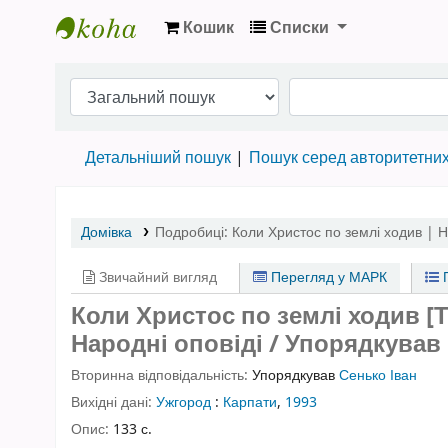
Кошик
Списки
Бібліотека НТШ › Електронний каталог
Детальніший пошук
Пошук серед авторитетни
Домівка
Подробиці:
Коли Христос по землі ходив | Н
Звичайний вигляд
Перегляд у МАРК
П
Коли Христос по землі ходив [Т
Народні оповіді / Упорядкував 
Вторинна відповідальність:
Упорядкував
Сенько Іван
Вихідні дані:
Ужгород
:
Карпати
,
1993
Опис:
133 с.