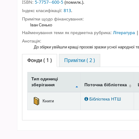
ISBN:
5-7757--600-5
(помилк.).
Індекс класифікації:
813
.
Примітки щодо фінансування:
Іван Сенько
Найменування теми як предметна рубрика:
Література
Анотація:
До збірки увійшли кращі прозові зразки усної народної тв
Фонди
( 1 )
Примітки ( 2 )
Тип одиниці
зберігання
Поточна бібліотека
Фонди
Бібліотека НТШ
Книги