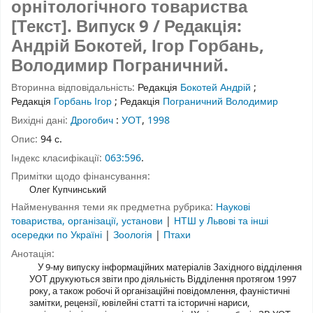
орнітологічного товариства
[Текст].
Випуск 9
/ Редакція:
Андрій Бокотей, Ігор Горбань,
Володимир Пограничний.
Вторинна відповідальність:
Редакція
Бокотей Андрій
;
Редакція
Горбань Ігор
;
Редакція
Пограничний Володимир
Вихідні дані:
Дрогобич
:
УОТ
,
1998
Опис:
94 с.
Індекс класифікації:
063:596
.
Примітки щодо фінансування:
Олег Купчинський
Найменування теми як предметна рубрика:
Наукові
товариства, організації, установи
|
НТШ у Львові та інші
осередки по Україні
|
Зоологія
|
Птахи
Анотація:
У 9-му випуску інформаційних матеріалів Західного відділення
УОТ друкуються звіти про діяльність Відділення протягом 1997
року, а також робочі й організаційні повідомлення, фауністичні
замітки, рецензії, ювілейні статті та історичні нариси,