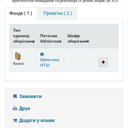
орнітологічні оповідання та резолюція ІХ річних зборів ЗВ УОТ
Фонди
( 1 )
Примітки ( 2 )
Тип
одиниці
Поточна
Шифр
зберігання
бібліотека
зберігання
Фонди
Бібліотека
Книги
НТШ
Замовити
Друк
Додати у кошик