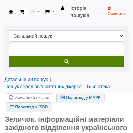
Історія
Очистити
пошуків
Бібліотека НТШ › Електронний каталог
Детальніший пошук
Пошук серед авторитетних джерел
Бібліотека
Звичайний вигляд
Перегляд у МАРК
Перегляд у ISBD
Зеличок. інформаційні матеріали
західного відділення українського