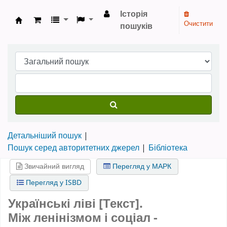
Історія
Очистити
пошуків
Бібліотека НТШ › Електронний каталог
Детальніший пошук
Пошук серед авторитетних джерел
Бібліотека
Звичайний вигляд
Перегляд у МАРК
Перегляд у ISBD
Українські ліві [Текст].
Між ленінізмом і соціал -