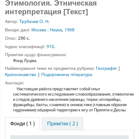
Этимология. Этническая
интерпретация [Текст]
Автор:
Трубачев О. Н.
Вихідні дані:
Москва
:
Наука
,
1968
Опис:
290 с.
Індекс класифікації:
910
.
Примітки щодо фінансування:
Фонд Луціва
Найменування теми як предметна рубрика:
Географія
|
Країнознавство
|
Подорожнича література
Анотація:
Настоящая работа представляет собой опыт
систематического исследования словообразования, этимологии
и следов древнего населения (иранцы, тюрки, иллирийцы,
фракцийцы, балты, славяне) в ономастике (главным образом
гидронимии) обширной территории к югу от Припяти и Десны
Фонди
( 1 )
Примітки ( 2 )