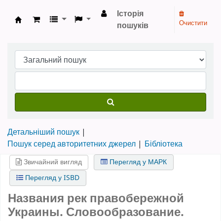
Історія
Очистити
пошуків
Бібліотека НТШ › Електронний каталог
Детальніший пошук
Пошук серед авторитетних джерел
Бібліотека
Звичайний вигляд
Перегляд у МАРК
Перегляд у ISBD
Названия рек правобережной
Украины. Словообразование.