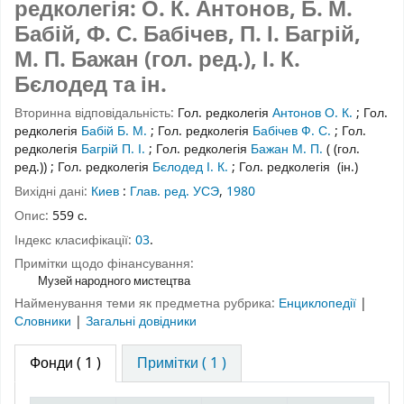
редколегія: О. К. Антонов, Б. М.
Бабій, Ф. С. Бабічев, П. І. Багрій,
М. П. Бажан (гол. ред.), І. К.
Бєлодед та ін.
Вторинна відповідальність:
Гол. редколегія
Антонов О. К.
;
Гол.
редколегія
Бабій Б. М.
;
Гол. редколегія
Бабічев Ф. С.
;
Гол.
редколегія
Багрій П. І.
;
Гол. редколегія
Бажан М. П.
( (гол.
ред.))
;
Гол. редколегія
Бєлодед І. К.
;
Гол. редколегія
(ін.)
Вихідні дані:
Киев
:
Глав. ред. УСЭ
,
1980
Опис:
559 с.
Індекс класифікації:
03
.
Примітки щодо фінансування:
Музей народного мистецтва
Найменування теми як предметна рубрика:
Енциклопедії
|
Словники
|
Загальні довідники
Фонди
( 1 )
Примітки ( 1 )