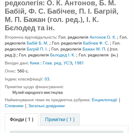
редколегія: О. К. Антонов, Б. М.
Бабій, Ф. С. Бабічев, П. І. Багрій,
М. П. Бажан (гол. ред.), І. К.
Бєлодед та ін.
Вторинна відповідальність:
Гол. редколегія
Антонов О. К.
;
Гол.
редколегія
Бабій Б. М.
;
Гол. редколегія
Бабічев Ф. С.
;
Гол.
редколегія
Багрій П. І.
;
Гол. редколегія
Бажан М. П.
( (гол.
ред.))
;
Гол. редколегія
Бєлодед І. К.
;
Гол. редколегія
(ін.)
Вихідні дані:
Киев
:
Глав. ред. УСЭ
,
1981
Опис:
560 с.
Індекс класифікації:
03
.
Примітки щодо фінансування:
Музей народного мистецтва
Найменування теми як предметна рубрика:
Енциклопедії
|
Словники
|
Загальні довідники
Фонди
( 1 )
Примітки ( 1 )