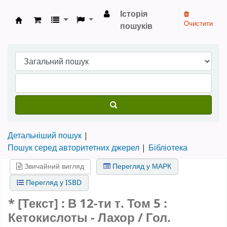
Історія
Очистити
пошуків
Бібліотека НТШ › Електронний каталог
Детальніший пошук
Пошук серед авторитетних джерел
Бібліотека
Звичайний вигляд
Перегляд у МАРК
Перегляд у ISBD
* [Текст] : В 12-ти т.
Том 5
:
Кетокислоты - Лахор / Гол.