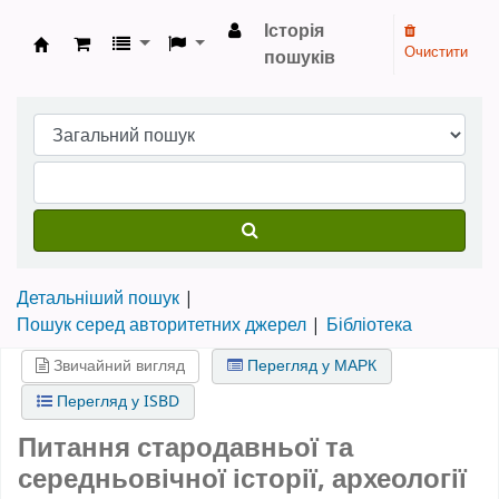
Історія
Очистити
пошуків
Бібліотека НТШ › Електронний каталог
Детальніший пошук
Пошук серед авторитетних джерел
Бібліотека
Звичайний вигляд
Перегляд у МАРК
Перегляд у ISBD
Питання стародавньої та
середньовічної історії, археології