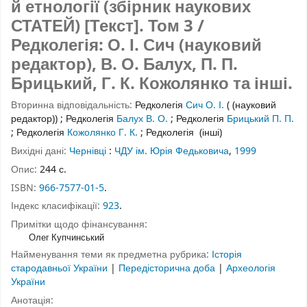
й етнології (збірник наукових
СТАТЕЙ) [Текст].
Том 3
/
Редколегія: О. І. Сич (науковий
редактор), В. О. Балух, П. П.
Брицький, Г. К. Кожолянко та інші.
Вторинна відповідальність:
Редколегія
Сич О. І.
( (науковий
редактор))
;
Редколегія
Балух В. О.
;
Редколегія
Брицький П. П.
;
Редколегія
Кожолянко Г. К.
;
Редколегія
(інші)
Вихідні дані:
Чернівці
:
ЧДУ ім. Юрія Федьковича
,
1999
Опис:
244 с.
ISBN:
966-7577-01-5
.
Індекс класифікації:
923
.
Примітки щодо фінансування:
Олег Купчинський
Найменування теми як предметна рубрика:
Історія
стародавньої України
|
Передісторична доба
|
Археологія
України
Анотація: