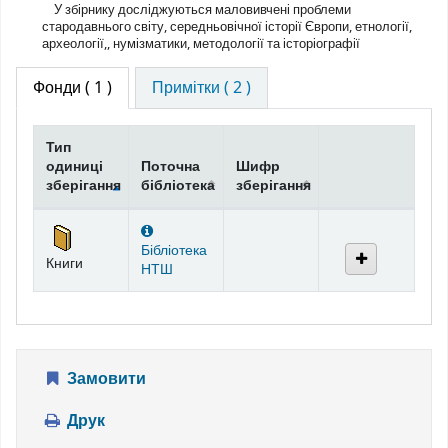
У збірнику досліджуються маловивчені проблеми
стародавнього світу, середньовічної історії Європи, етнології,
археології,, нумізматики, методології та історіографії
Фонди
( 1 )
Примітки ( 2 )
Тип
одиниці
Поточна
Шифр
зберігання
бібліотека
зберігання
Фонди
Бібліотека
Книги
НТШ
Замовити
Друк