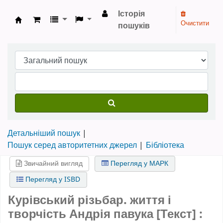
Історія
Очистити
пошуків
Бібліотека НТШ › Електронний каталог
Детальніший пошук
Пошук серед авторитетних джерел
Бібліотека
Звичайний вигляд
Перегляд у МАРК
Перегляд у ISBD
Курівський різьбар. життя і
творчість Андрія павука [Текст] :