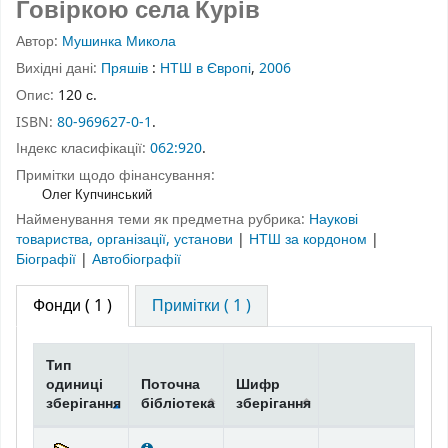
Говіркою села Курів
Автор:
Мушинка Микола
Вихідні дані:
Пряшів
:
НТШ в Європі
,
2006
Опис:
120 с.
ISBN:
80-969627-0-1
.
Індекс класифікації:
062:920
.
Примітки щодо фінансування:
Олег Купчинський
Найменування теми як предметна рубрика:
Наукові
товариства, організації, установи
|
НТШ за кордоном
|
Біографії
|
Автобіографії
Фонди
( 1 )
Примітки ( 1 )
Тип
одиниці
Поточна
Шифр
зберігання
бібліотека
зберігання
Фонди