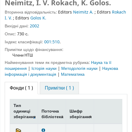
Neimitz, I. V. Rokach, K. Golos.
Вторинна відповідальність:
Editors
Neimitz A.
;
Editors
Rokach
I. V.
;
Editors
Golos K.
Вихідні дані:
2002
Опис:
730 с.
Індекс класифікації:
001:510
.
Примітки щодо фінансування:
Члени НТШ
Найменування теми як предметна рубрика:
Наука та її
поширення
|
Історія науки
|
Методологія науки
|
Наукова
інформація і документація
|
Математика
Фонди
( 1 )
Примітки ( 1 )
Тип
одиниці
Поточна
Шифр
зберігання
бібліотека
зберігання
Фонди