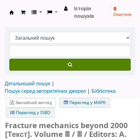
Історія
Очистити
пошуків
Бібліотека НТШ › Електронний каталог
Детальніший пошук
Пошук серед авторитетних джерел
Бібліотека
Звичайний вигляд
Перегляд у МАРК
Перегляд у ISBD
Fracture mechanics beyond 2000
[Текст].
Volume Ⅲ / Ⅲ
/ Editors: A.