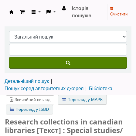
Історія
Очистити
пошуків
Бібліотека НТШ › Електронний каталог
Детальніший пошук
Пошук серед авторитетних джерел
Бібліотека
Звичайний вигляд
Перегляд у МАРК
Перегляд у ISBD
Research collections in canadian
libraries [Текст] : Special studies/