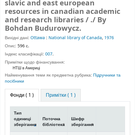
slavic and east european
resources in canadian academic
and research libraries / ./ By
Bohdan Budurowycz.
Вихідні дані:
Ottawa
:
National library of Canada
,
1976
Опис:
596 с.
Індекс класифікації:
007
.
Примітки щодо фінансування:
НТШ в Америці
Найменування теми як предметна рубрика:
Підручники та
посібники
Фонди
( 1 )
Примітки ( 1 )
Тип
одиниці
Поточна
Шифр
зберігання
бібліотека
зберігання
Фонди