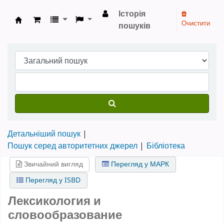
Історія
Очистити
пошуків
Бібліотека НТШ › Електронний каталог
Детальніший пошук
Пошук серед авторитетних джерел
Бібліотека
Звичайний вигляд
Перегляд у МАРК
Перегляд у ISBD
Лексикология и
словообразование