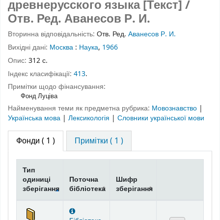
древнерусского языка [Текст] /
Отв. Ред. Аванесов Р. И.
Вторинна відповідальність:
Отв. Ред.
Аванесов Р. И.
Вихідні дані:
Москва
:
Наука
,
1966
Опис:
312 с.
Індекс класифікації:
413
.
Примітки щодо фінансування:
Фонд Луціва
Найменування теми як предметна рубрика:
Мовознавство
|
Українська мова
|
Лексикологія
|
Словники української мови
Фонди
( 1 )
Примітки ( 1 )
Тип
одиниці
Поточна
Шифр
зберігання
бібліотека
зберігання
Фонди