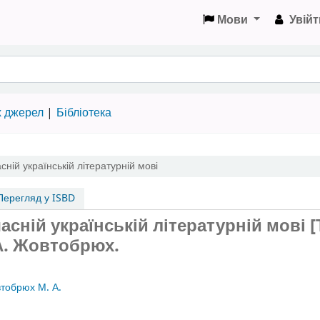
Мови
Увійт
х джерел
Бібліотека
ній українській літературній мові
ерегляд у ISBD
сній українській літературній мові [
А. Жовтобрюх.
тобрюх М. А.