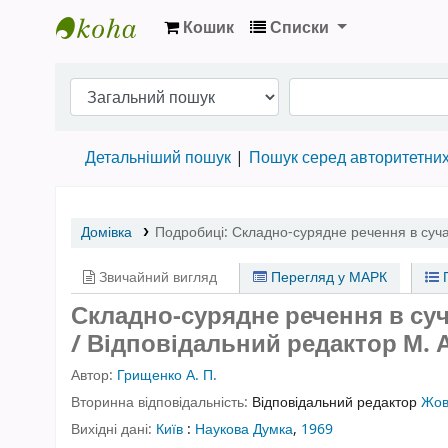
Кошик
Списки
Бібліотека НТШ › Електронний каталог
Детальніший пошук
Пошук серед авторитетни
Домівка
Подробиці:
Складно-сурядне речення в сучас
Звичайний вигляд
Перегляд у МАРК
П
Складно-сурядне речення в суча
/ Відповідальний редактор М. 
Автор:
Грищенко А. П.
Вторинна відповідальність:
Відповідальний редактор
Жов
Вихідні дані:
Київ
:
Наукова Думка
,
1969