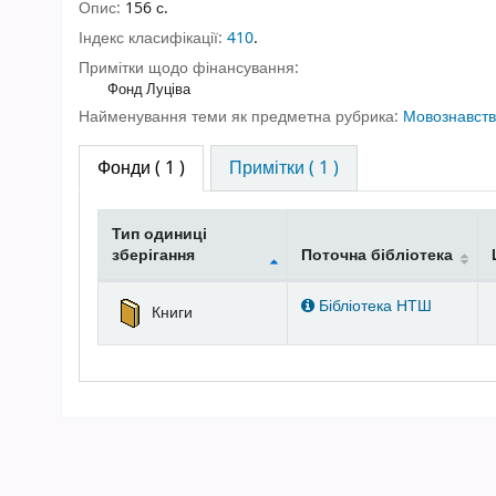
Опис:
156 с.
Індекс класифікації:
410
.
Примітки щодо фінансування:
Фонд Луціва
Найменування теми як предметна рубрика:
Мовознавст
Фонди
( 1 )
Примітки ( 1 )
Тип одиниці
зберігання
Поточна бібліотека
Фонди
Бібліотека НТШ
Книги