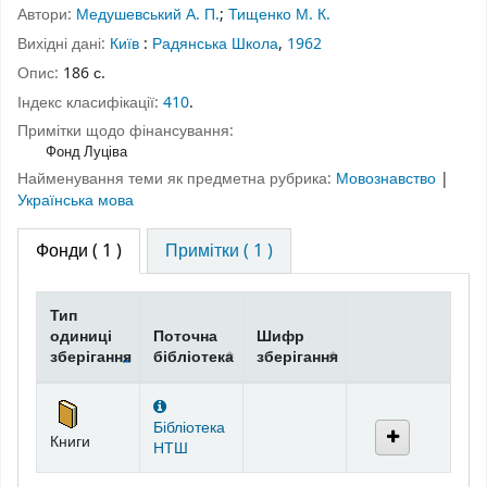
Автори:
Медушевський А. П.
;
Тищенко М. К.
Вихідні дані:
Київ
:
Радянська Школа
,
1962
Опис:
186 с.
Індекс класифікації:
410
.
Примітки щодо фінансування:
Фонд Луціва
Найменування теми як предметна рубрика:
Мовознавство
|
Українська мова
Фонди
( 1 )
Примітки ( 1 )
Тип
одиниці
Поточна
Шифр
зберігання
бібліотека
зберігання
Фонди
Бібліотека
Книги
НТШ