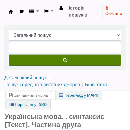
Історія
Очистити
пошуків
Бібліотека НТШ › Електронний каталог
Детальніший пошук
Пошук серед авторитетних джерел
Бібліотека
Звичайний вигляд
Перегляд у МАРК
Перегляд у ISBD
Українська мова. . синтаксис
[Текст].
Частина друга