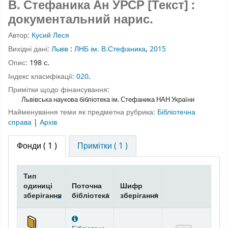
В. Стефаника Ан УРСР [Текст] :
документальний нарис.
Автор:
Кусий Леся
Вихідні дані:
Львів
:
ЛНБ ім. В.Стефаника
,
2015
Опис:
198 с.
Індекс класифікації:
020
.
Примітки щодо фінансування:
Львівська наукова бібліотека ім. Стефаника НАН України
Найменування теми як предметна рубрика:
Бібліотечна
справа
|
Архів
Фонди
( 1 )
Примітки ( 1 )
Тип
одиниці
Поточна
Шифр
зберігання
бібліотека
зберігання
Фонди