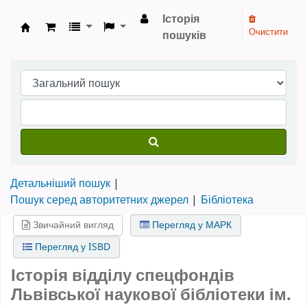
Історія
Очистити
пошуків
Бібліотека НТШ › Електронний каталог
Детальніший пошук
Пошук серед авторитетних джерел
Бібліотека
Звичайний вигляд
Перегляд у МАРК
Перегляд у ISBD
Історія відділу спецфондів
Львівської наукової бібліотеки ім.