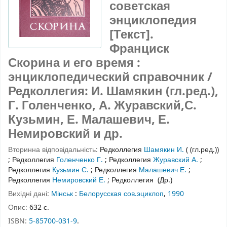
советская
энциклопедия
[Текст].
Франциск
Скорина и его время :
энциклопедический справочник /
Редколлегия: И. Шамякин (гл.ред.),
Г. Голенченко, А. Журавский,С.
Кузьмин, Е. Малашевич, Е.
Немировский и др.
Вторинна відповідальність:
Редколлегия
Шамякин И.
( (гл.ред.))
;
Редколлегия
Голенченко Г.
;
Редколлегия
Журавский А.
;
Редколлегия
Кузьмин С.
;
Редколлегия
Малашевич Е.
;
Редколлегия
Немировский Е.
;
Редколлегия
(Др.)
Вихідні дані:
Мінськ
:
Белорусская сов.эциклоп
,
1990
Опис:
632 с.
ISBN:
5-85700-031-9
.