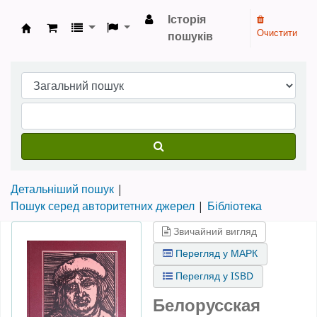
Історія
Очистити
пошуків
Бібліотека НТШ › Електронний каталог
Детальніший пошук
Пошук серед авторитетних джерел
Бібліотека
Звичайний вигляд
Перегляд у МАРК
Перегляд у ISBD
Белорусская