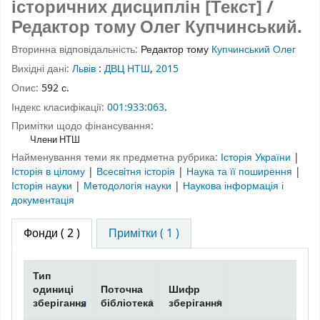
історичних дисциплін [Текст] /
Редактор тому Олег Купчинський.
Вторинна відповідальність:
Редактор тому
Купчинський Олег
Вихідні дані:
Львів
:
ДВЦ НТШ
,
2015
Опис:
592 с.
Індекс класифікації:
001:933:063
.
Примітки щодо фінансування:
Члени НТШ
Найменування теми як предметна рубрика:
Історія України
|
Історія в цілому
|
Всесвітня історія
|
Наука та її поширення
|
Історія науки
|
Методологія науки
|
Наукова інформація і
документація
Фонди
( 2 )
Примітки ( 1 )
Тип
одиниці
Поточна
Шифр
зберігання
бібліотека
зберігання