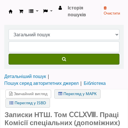
Історія
Очистити
пошуків
Бібліотека НТШ › Електронний каталог
Детальніший пошук
Пошук серед авторитетних джерел
Бібліотека
Звичайний вигляд
Перегляд у МАРК
Перегляд у ISBD
Записки НТШ. Том ⅭⅭⅬⅩⅧ. Праці
Комісії спеціальних (допоміжних)