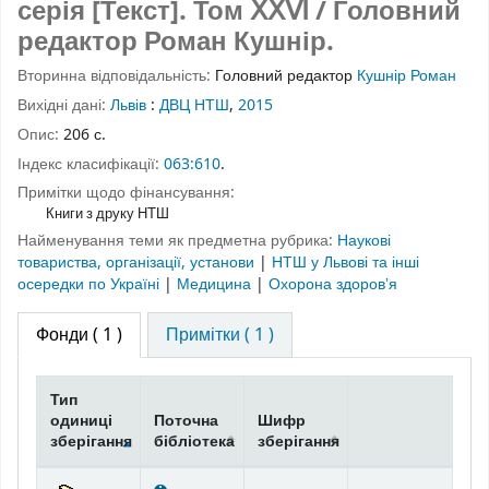
серія [Текст].
Том ⅩⅩⅥ
/ Головний
редактор Роман Кушнір.
Вторинна відповідальність:
Головний редактор
Кушнір Роман
Вихідні дані:
Львів
:
ДВЦ НТШ
,
2015
Опис:
206 с.
Індекс класифікації:
063:610
.
Примітки щодо фінансування:
Книги з друку НТШ
Найменування теми як предметна рубрика:
Наукові
товариства, організації, установи
|
НТШ у Львові та інші
осередки по Україні
|
Медицина
|
Охорона здоровʼя
Фонди
( 1 )
Примітки ( 1 )
Тип
одиниці
Поточна
Шифр
зберігання
бібліотека
зберігання
Фонди