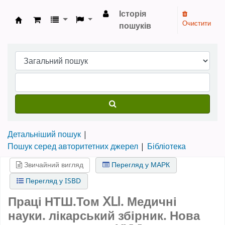
Історія
Очистити
пошуків
Бібліотека НТШ › Електронний каталог
Детальніший пошук
Пошук серед авторитетних джерел
Бібліотека
Звичайний вигляд
Перегляд у МАРК
Перегляд у ISBD
Праці НТШ.Том ⅩⅬⅠ. Медичні
науки. лікарський збірник. Нова