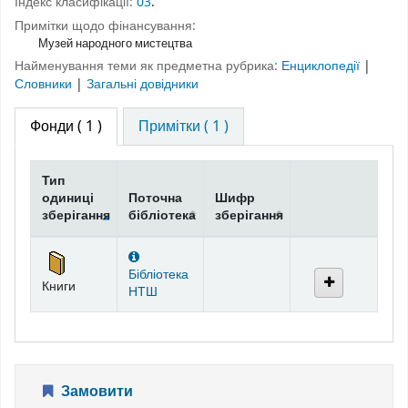
Індекс класифікації:
03
.
Примітки щодо фінансування:
Музей народного мистецтва
Найменування теми як предметна рубрика:
Енциклопедії
|
Словники
|
Загальні довідники
Фонди
( 1 )
Примітки ( 1 )
Тип
одиниці
Поточна
Шифр
зберігання
бібліотека
зберігання
Фонди
Бібліотека
Книги
НТШ
Замовити