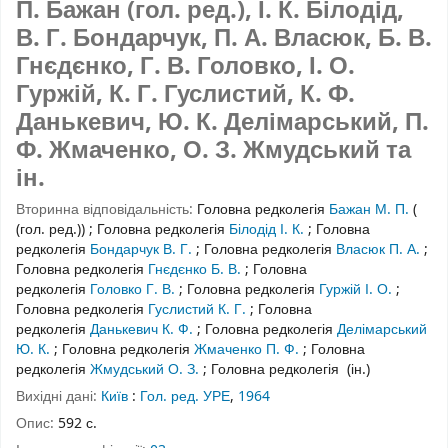
П. Бажан (гол. ред.), І. К. Білодід,
В. Г. Бондарчук, П. А. Власюк, Б. В.
Гнєдєнко, Г. В. Головко, І. О.
Гуржій, К. Г. Гуслистий, К. Ф.
Данькевич, Ю. К. Делімарський, П.
Ф. Жмаченко, О. З. Жмудський та
ін.
Вторинна відповідальність:
Головна редколегія
Бажан М. П.
(
(гол. ред.))
;
Головна редколегія
Білодід І. К.
;
Головна
редколегія
Бондарчук В. Г.
;
Головна редколегія
Власюк П. А.
;
Головна редколегія
Гнєдєнко Б. В.
;
Головна
редколегія
Головко Г. В.
;
Головна редколегія
Гуржій І. О.
;
Головна редколегія
Гуслистий К. Г.
;
Головна
редколегія
Данькевич К. Ф.
;
Головна редколегія
Делімарський
Ю. К.
;
Головна редколегія
Жмаченко П. Ф.
;
Головна
редколегія
Жмудський О. З.
;
Головна редколегія
(ін.)
Вихідні дані:
Київ
:
Гол. ред. УРЕ
,
1964
Опис:
592 с.