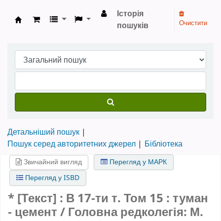
Історія
Очистити
пошуків
Бібліотека НТШ › Електронний каталог
Детальніший пошук
Пошук серед авторитетних джерел
Бібліотека
Звичайний вигляд
Перегляд у МАРК
Перегляд у ISBD
* [Текст] : В 17-ти т.
Том 15
: туман
- цемент / Головна редколегія: М.