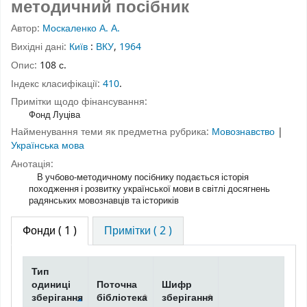
методичний посібник
Автор:
Москаленко А. А.
Вихідні дані:
Київ
:
ВКУ
,
1964
Опис:
108 с.
Індекс класифікації:
410
.
Примітки щодо фінансування:
Фонд Луціва
Найменування теми як предметна рубрика:
Мовознавство
|
Українська мова
Анотація:
В учбово-методичному посібнику подається історія
походження і розвитку української мови в світлі досягнень
радянських мовознавців та істориків
Фонди
( 1 )
Примітки ( 2 )
Тип
одиниці
Поточна
Шифр
зберігання
бібліотека
зберігання