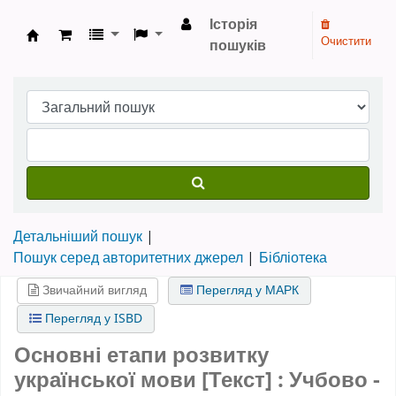
Історія
Очистити
пошуків
Бібліотека НТШ › Електронний каталог
Детальніший пошук
Пошук серед авторитетних джерел
Бібліотека
Звичайний вигляд
Перегляд у МАРК
Перегляд у ISBD
Основні етапи розвитку
української мови [Текст] : Учбово -