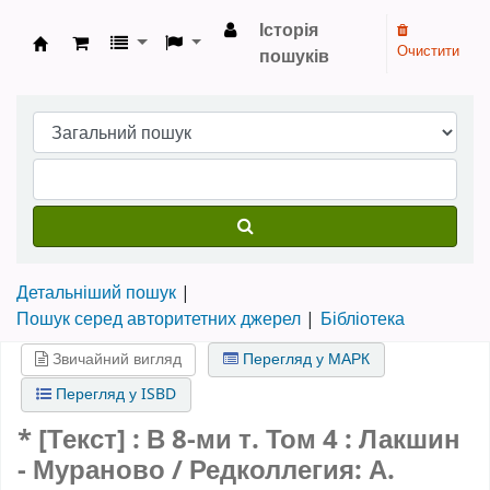
Історія
Очистити
пошуків
Бібліотека НТШ › Електронний каталог
Детальніший пошук
Пошук серед авторитетних джерел
Бібліотека
Звичайний вигляд
Перегляд у МАРК
Перегляд у ISBD
* [Текст] : В 8-ми т.
Том 4
: Лакшин
- Мураново / Редколлегия: А.