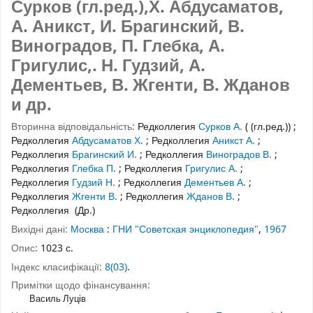
Сурков (гл.ред.),Х. Абдусаматов,
А. Аникст, И. Брагинский, В.
Виноградов, П. Глебка, А.
Григулис,. Н. Гудзий, А.
Дементьев, В. Жгенти, В. Жданов
и др.
Вторинна відповідальність:
Редколлегия
Сурков А.
( (гл.ред.))
;
Редколлегия
Абдусаматов Х.
;
Редколлегия
Аникст А.
;
Редколлегия
Брагинский И.
;
Редколлегия
Виноградов В.
;
Редколлегия
Глебка П.
;
Редколлегия
Григулис А.
;
Редколлегия
Гудзий Н.
;
Редколлегия
Дементьев А.
;
Редколлегия
Жгенти В.
;
Редколлегия
Жданов В.
;
Редколлегия
(Др.)
Вихідні дані:
Москва
:
ГНИ "Советская энциклопедия"
,
1967
Опис:
1023 с.
Індекс класифікації:
8(03)
.
Примітки щодо фінансування:
Василь Луців