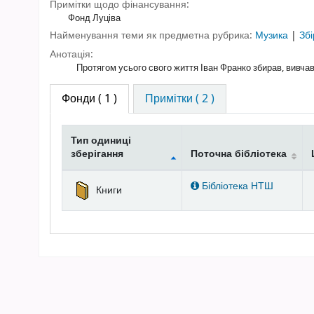
Примітки щодо фінансування:
Фонд Луціва
Найменування теми як предметна рубрика:
Музика
|
Збі
Анотація:
Протягом усього свого життя Іван Франко збирав, вивчав н
Фонди
( 1 )
Примітки ( 2 )
Тип одиниці
зберігання
Поточна бібліотека
Фонди
Бібліотека НТШ
Книги