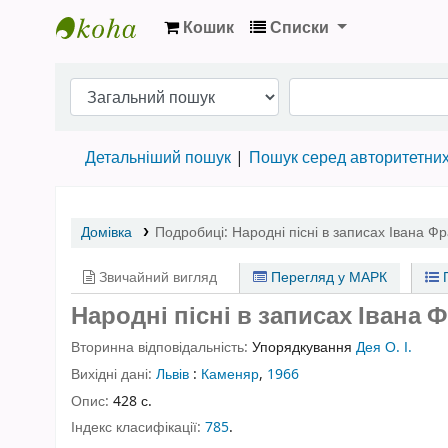
Кошик
Списки
Бібліотека НТШ › Електронний каталог
Детальніший пошук
Пошук серед авторитетни
Домівка
Подробиці:
Народні пісні в записах Івана Ф
Звичайний вигляд
Перегляд у МАРК
П
Народні пісні в записах Івана Ф
Вторинна відповідальність:
Упорядкування
Дея О. І.
Вихідні дані:
Львів
:
Каменяр
,
1966
Опис:
428 с.
Індекс класифікації:
785
.