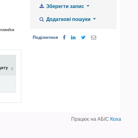
Зберегти запис
Додаткові пошуки
оломийок
Поділитися
дату
Працює на АБІС
Коха