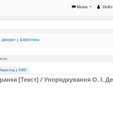
Мови
Увійт
х джерел
Бібліотека
ранка
ерегляд у ISBD
ранка [Текст] / Упорядкування О. І. Де