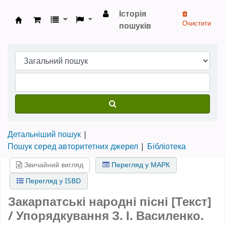
Історія
Очистити
пошуків
Бібліотека НТШ › Електронний каталог
Детальніший пошук
Пошук серед авторитетних джерел
Бібліотека
Звичайний вигляд
Перегляд у МАРК
Перегляд у ISBD
Закарпатські народні пісні [Текст]
/ Упорядкування З. І. Василенко.