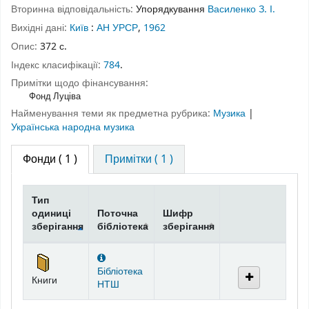
Вторинна відповідальність:
Упорядкування
Василенко З. І.
Вихідні дані:
Київ
:
АН УРСР
,
1962
Опис:
372 с.
Індекс класифікації:
784
.
Примітки щодо фінансування:
Фонд Луціва
Найменування теми як предметна рубрика:
Музика
|
Українська народна музика
Фонди
( 1 )
Примітки ( 1 )
Тип
одиниці
Поточна
Шифр
зберігання
бібліотека
зберігання
Фонди
Бібліотека
Книги
НТШ