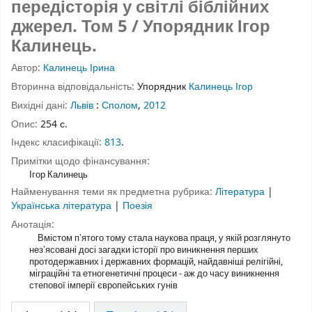
передісторія у світлі біблійних
джерел.
Том 5
/ Упорядник Ігор
Калинець.
Автор:
Калинець Ірина
Вторинна відповідальність:
Упорядник
Калинець Ігор
Вихідні дані:
Львів
:
Сполом
,
2012
Опис:
254 с.
Індекс класифікації:
813
.
Примітки щодо фінансування:
Ігор Калинець
Найменування теми як предметна рубрика:
Література
|
Українська література
|
Поезія
Анотація:
Вмістом пʼятого тому стала наукова праця, у якій розглянуто
незʼясовані досі загадки історії про виникнення перших
протодержавних і державних формацій, найдавніші релігійні,
міграційні та етногенетичні процеси - аж до часу виникнення
степової імперії європейських гунів