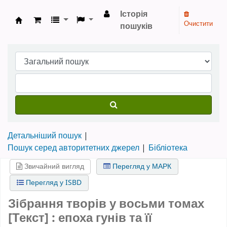
Історія
Очистити
пошуків
Бібліотека НТШ › Електронний каталог
Детальніший пошук
Пошук серед авторитетних джерел
Бібліотека
Звичайний вигляд
Перегляд у МАРК
Перегляд у ISBD
Зібрання творів у восьми томах
[Текст] : епоха гунів та її