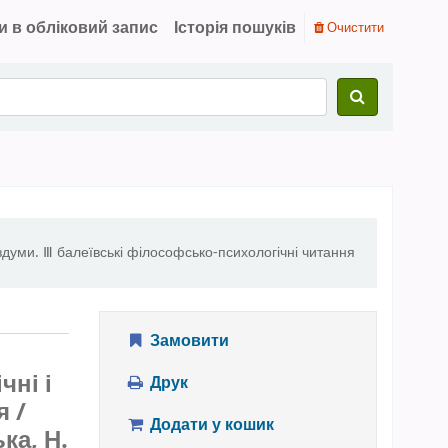
и в обліковий запис
Історія пошуків
Очистити
оздуми. Ⅲ балеївські філософсько-психологічні читання
Замовити
чні і
Друк
я /
Додати у кошик
ка, Н.