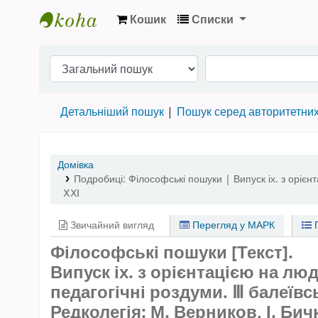
Кошик
Списки
Бібліотека НТШ › Електронний каталог
Детальніший пошук
Пошук серед авторитетни
Домівка
Подробиці:
Філософські пошуки | Випуск іх. з орієн
ⅩⅪ
Звичайний вигляд
Перегляд у МАРК
П
Філософські пошуки [Текст].
Випуск іх. з орієнтацією на люд
педагогічні роздуми. Ⅲ балеївс
Редколегія: М. Верников, І. Бич