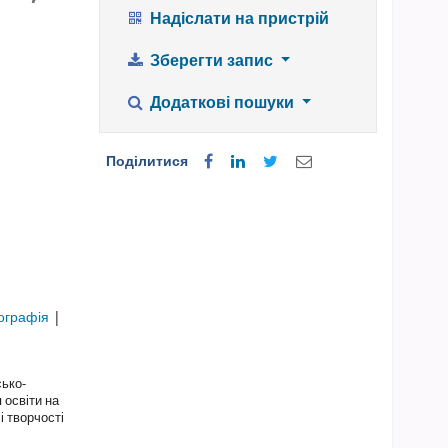
Надіслати на пристрій
Зберегти запис
Додаткові пошуки
Поділитися
ографія
|
ько-
 освіти на
і творчості