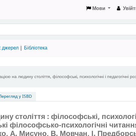
Мови
Увійт
х джерел
Бібліотека
тацією на людину століття
,
філософські, психологічні і педагогічні р
ерегляд у ISBD
ину століття : філософські, психологі
ькі філософсько-психологічні читанн
ко, А. Мисуно, В. Мовчан, І. Предборсь