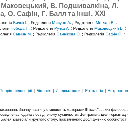
. Маковецький, В. Подшивалкіна, Л.
, О. Сафін, Г. Балл та інші.
ⅩⅪ
колегія
Бичко І.
;
Редколегія
Мисуно А.
;
Редколегія
Мовчан В.
;
легія
Побєда Н.
;
Редколегія
Ручка А.
;
Редколегія
Маковецький В.
;
колегія
Савчин М.
;
Редколегія
Саннікова О.
;
Редколегія
Сафін О.
;
Теорія філософії
|
Біологія
|
Людські раси
|
Ентологія
|
Антропоге
виховання. Значну частину становлять матеріали Ⅲ Балеївських філософс
 освідчена людина в освідченому суспільстві. Центральна ідея - орієнтація
Балея, матеріали круглого столу, присвяченого дослідженню особистості 