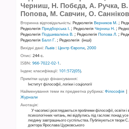
Черниш, Н. Побєда, А. Ручка, В
Попова, М. Савчин, О. Саннікова
Вторинна відповідальність:
Редколегія
Верников М.
;
Ред
Редколегія
Предборська І.
;
Редколегія
Черниш Н.
;
Редко
Редколегія
Подшивалкіна В.
;
Редколегія
Попова Л.
;
Ред
Редколегія
Балл Г.
;
Редколегія
(інші)
Вихідні дані:
Львів
:
Центр Європи
,
2000
Опис:
244 с.
ISBN:
966-7022-02-1
.
Індекс класифікації:
101:572(05)
.
Примітки щодо фінансування:
Інститут філософії, логіки і соціології
Найменування теми як предметна рубрика:
Філософія
|
Журнали
Анотація:
У часописі розглядаються проблеми філософії, освіти і 
психологічних читань, які відбулись під гаслом: понад усе
людину завтрашнього суспільства. Публікуються твори С. 
доктора Ярослава Цурковського