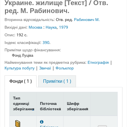
Украине. жилище [Текст] / Отв.
ред. М. Рабинович.
Вторинна відповідальність:
Отв. ред.
Рабинович М.
Вихідні дані:
Москва
:
Наука
,
1979
Опис:
192 с.
Індекс класифікації:
390
.
Примітки щодо фінансування:
Фонд Луціва
Найменування теми як предметна рубрика:
Етнографія
|
Культура побуту
|
Звичаї
|
Фольклор
Фонди
( 1 )
Примітки ( 1 )
Тип
одиниці
Поточна
Шифр
зберігання
бібліотека
зберігання
Фонди