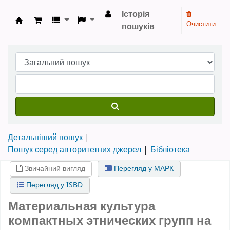
Історія
Очистити
пошуків
Бібліотека НТШ › Електронний каталог
Детальніший пошук
Пошук серед авторитетних джерел
Бібліотека
Звичайний вигляд
Перегляд у МАРК
Перегляд у ISBD
Материальная культура
компактных этнических групп на