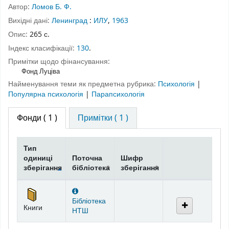
Автор:
Ломов Б. Ф.
Вихідні дані:
Ленинград
:
ИЛУ
,
1963
Опис:
265 с.
Індекс класифікації:
130
.
Примітки щодо фінансування:
Фонд Луціва
Найменування теми як предметна рубрика:
Психологія
|
Популярна психологія
|
Парапсихологія
Фонди
( 1 )
Примітки ( 1 )
Тип
одиниці
Поточна
Шифр
зберігання
бібліотека
зберігання
Фонди
Бібліотека
Книги
НТШ