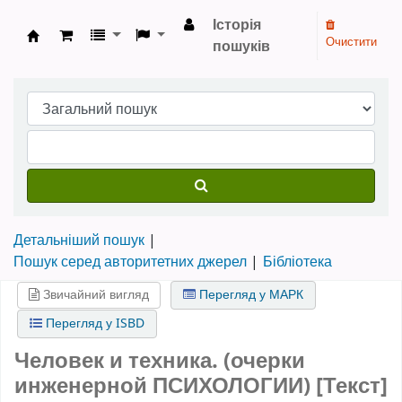
Історія
Очистити
пошуків
Бібліотека НТШ › Електронний каталог
Детальніший пошук
Пошук серед авторитетних джерел
Бібліотека
Звичайний вигляд
Перегляд у МАРК
Перегляд у ISBD
Человек и техника. (очерки
инженерной ПСИХОЛОГИИ) [Текст]