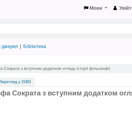
Мови
Увійт
х джерел
Бібліотека
а Сократа з вступним додатком огляду історії фільозофії
ерегляд у ISBD
офа Сократа з вступним додатком огл