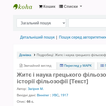
Кошик
Списки
Бібліотека НТШ › Електронний каталог
Детальніший пошук
Пошук серед авторитетни
Домівка
Подробиці:
Житє і наука грецького фільозоф
Звичайний вигляд
Перегляд у МАРК
П
Житє і наука грецького фільоз
історії фільозофії [Текст]
Автор:
Загірня М.
Вихідні дані:
Вінніпег
:
УВС
,
1917
Опис:
66 с.