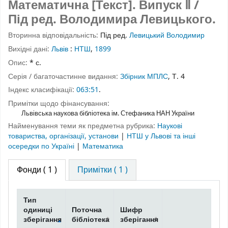
Математична [Текст].
Випуск Ⅱ
/
Під ред. Володимира Левицького.
Вторинна відповідальність:
Під ред.
Левицький Володимир
Вихідні дані:
Львів
:
НТШ
,
1899
Опис:
* с.
Серія / багаточастинне видання:
Збірник МПЛС
, Т. 4
Індекс класифікації:
063:51
.
Примітки щодо фінансування:
Львівська наукова бібліотека ім. Стефаника НАН України
Найменування теми як предметна рубрика:
Наукові
товариства, організації, установи
|
НТШ у Львові та інші
осередки по Україні
|
Математика
Фонди
( 1 )
Примітки ( 1 )
Тип
одиниці
Поточна
Шифр
зберігання
бібліотека
зберігання