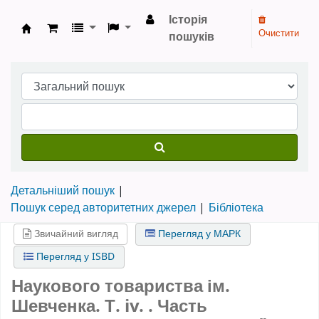
Історія
Очистити
пошуків
Бібліотека НТШ › Електронний каталог
Детальніший пошук
Пошук серед авторитетних джерел
Бібліотека
Звичайний вигляд
Перегляд у МАРК
Перегляд у ISBD
Наукового товариства ім.
Шевченка. Т. iv. . Часть