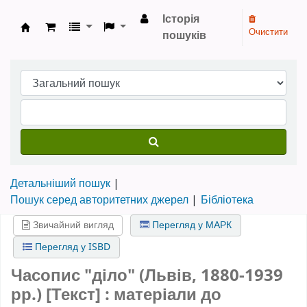
Історія
Очистити
пошуків
Бібліотека НТШ › Електронний каталог
Детальніший пошук
Пошук серед авторитетних джерел
Бібліотека
Звичайний вигляд
Перегляд у МАРК
Перегляд у ISBD
Часопис "діло" (Львів, 1880-1939
рр.) [Текст] : матеріали до