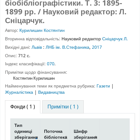
біобібліографістики. Т. 3: 1895-
1899 рр. / Науковий редактор: Л.
Сніцарчук.
Автор:
Курилишин Костянтин
Вторинна відповідальність:
Науковий редактор
Сніцарчук Л.
Вихідні дані:
Львів
:
ЛНБ ім. В.Стефаника
,
2017
Опис:
712 с.
Індекс класифікації:
070
.
Примітки щодо фінансування:
Костянтин Курилишин
Найменування теми як предметна рубрика:
Газети
|
Журналістика
|
Видавництва
Фонди
( 1 )
Примітки ( 1 )
Тип
одиниці
Поточна
Шифр
зберігання
бібліотека
зберігання