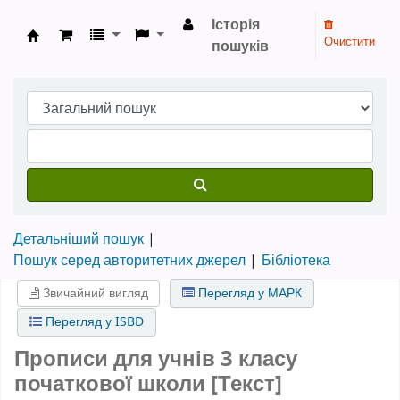
Історія
Очистити
пошуків
Бібліотека НТШ › Електронний каталог
Детальніший пошук
Пошук серед авторитетних джерел
Бібліотека
Звичайний вигляд
Перегляд у МАРК
Перегляд у ISBD
Прописи для учнів 3 класу
початкової школи [Текст]