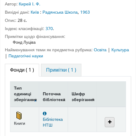
Автор:
Кирей І. Ф.
Вихідні дані:
Київ
:
Радянська Школа
,
1963
Опис:
28 с.
Індекс класифікації:
370
.
Примітки щодо фінансування:
Фонд Луціва
Найменування теми як предметна рубрика:
Освіта
|
Культура
|
Педагогічні науки
Фонди
( 1 )
Примітки ( 1 )
Тип
одиниці
Поточна
Шифр
зберігання
бібліотека
зберігання
Фонди
Бібліотека
Книги
НТШ