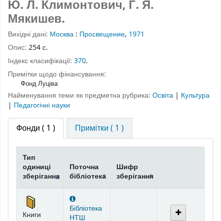
Ю. Л. Климонтович, Г. Я.
Мякишев.
Вихідні дані:
Москва
:
Просвещение
,
1971
Опис:
254 с.
Індекс класифікації:
370
.
Примітки щодо фінансування:
Фонд Луціва
Найменування теми як предметна рубрика:
Освіта
|
Культура
|
Педагогічні науки
Фонди
( 1 )
Примітки ( 1 )
Тип
одиниці
Поточна
Шифр
зберігання
бібліотека
зберігання
Фонди
Бібліотека
Книги
НТШ