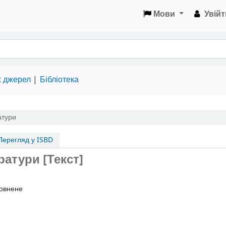
Мови
Увійт
х джерел
Бібліотека
атури
ерегляд у ISBD
атури [Текст]
повнене