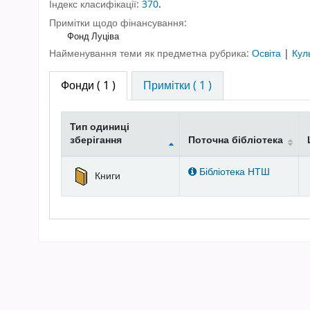
Індекс класифікації:
370
.
Примітки щодо фінансування:
Фонд Луціва
Найменування теми як предметна рубрика:
Освіта
|
Кул
Фонди
( 1 )
Примітки ( 1 )
Тип одиниці
зберігання
Поточна бібліотека
Фонди
Бібліотека НТШ
Книги