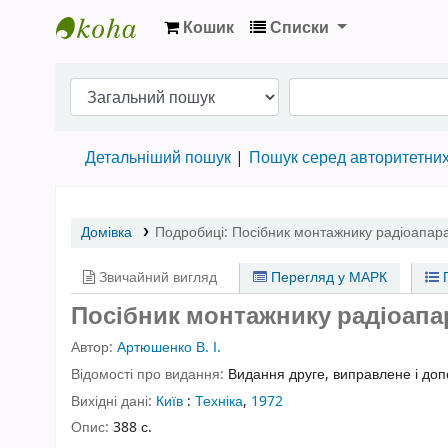
Кошик
Списки
Бібліотека НТШ › Електронний каталог
Детальніший пошук
Пошук серед авторитетни
Домівка
Подробиці:
Посібник монтажнику радіоапар
Звичайний вигляд
Перегляд у МАРК
П
Посібник монтажнику радіоапар
Автор:
Артюшенко В. І.
Відомості про видання:
Видання друге, виправлене і до
Вихідні дані:
Київ
:
Техніка
,
1972
Опис:
388 с.